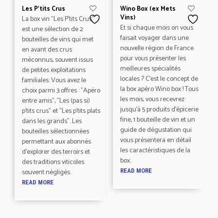
Les P’tits Crus
Wino Box (ex Mets
Vins)
La box vin "Les P’tits Crus"
Et si chaque mois on vous
est une sélection de 2
faisait voyager dans une
bouteilles de vins qui met
nouvelle région de France
en avant des crus
pour vous présenter les
méconnus, souvent issus
meilleures spécialités
de petites exploitations
locales ? C’est le concept de
familiales. Vous avez le
la box apéro Wino box ! Tous
choix parmi 3 offres : "Apéro
les mois, vous recevrez
entre amis", "Les (pas si)
jusqu’à 5 produits d’épicerie
p'tits crus" et "Les p'tits plats
fine, 1 bouteille de vin et un
dans les grands". Les
guide de dégustation qui
bouteilles sélectionnées
vous présentera en détail
permettant aux abonnés
les caractéristiques de la
d'explorer des terroirs et
box.
des traditions viticoles
souvent négligés.
READ MORE
READ MORE